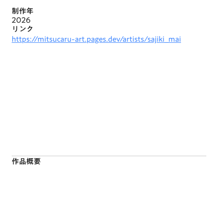
制作年
2026
リンク
https://mitsucaru-art.pages.dev/artists/sajiki_mai
作品概要