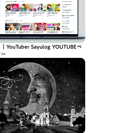
ouTuber Sayulog YOUTUBEペ
バー