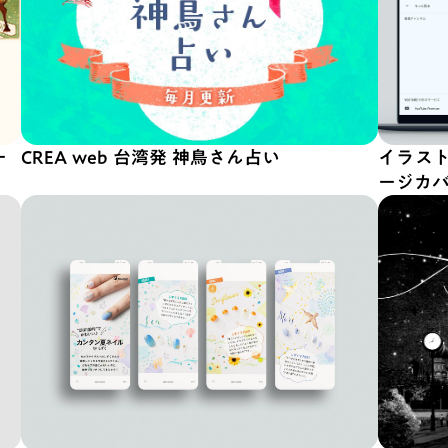
ー
CREA web 台湾発 神鳥さん占い
イラスト｜Y
ージカ