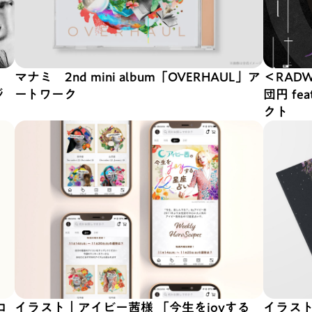
マナミ 2nd mini album「OVERHAUL」ア
＜RADW
ジ
ートワーク
団円 f
クト
コ
イラスト｜アイビー茜様 「今生をjoyする
イラスト