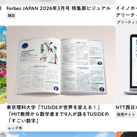
京
Forbes JAPAN 2026年3月号 特集扉ビジュアル
イイノホ
グリーテ
雑誌
グリーティ
東京理科大学「TUSIDEが世界を変える！」
NTT西日
「MIT教授から数学者まで9人が語るTUSIDEの
採用サイト
「すごい数字」
ムック本